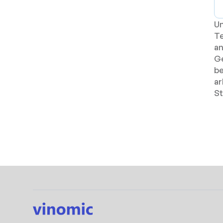
Un
Te
an
Ge
be
ar
St
Übersicht Cloud Technologien