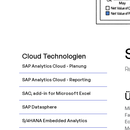
Cloud Technologien
SAP Analytics Cloud - Planung
R
SAP Analytics Cloud - Reporting
Ü
SAC, add-in for Microsoft Excel
SAP Datasphere
Mi
Fa
S/4HANA Embedded Analytics
Ec
Me